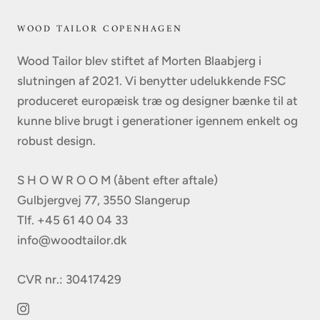
WOOD TAILOR COPENHAGEN
Wood Tailor blev stiftet af Morten Blaabjerg i
slutningen af 2021. Vi benytter udelukkende FSC
produceret europæisk træ og designer bænke til at
kunne blive brugt i generationer igennem enkelt og
robust design.
S H O W R O O M (åbent efter aftale)
Gulbjergvej 77, 3550 Slangerup
Tlf. +45 61 40 04 33
info@woodtailor.dk
CVR nr.: 30417429