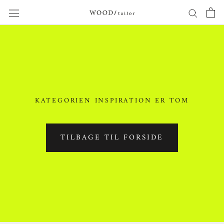
Gå
til
indholf
KATEGORIEN INSPIRATION ER TOM
TILBAGE TIL FORSIDE